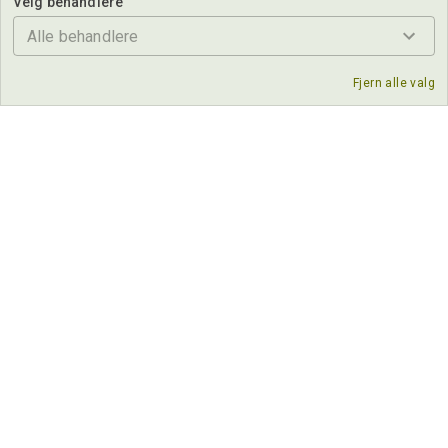
Velg behandlere
Alle behandlere
Fjern alle valg