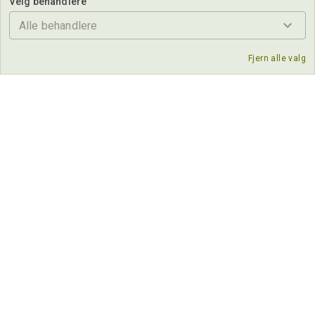
Velg behandlere
Alle behandlere
Fjern alle valg